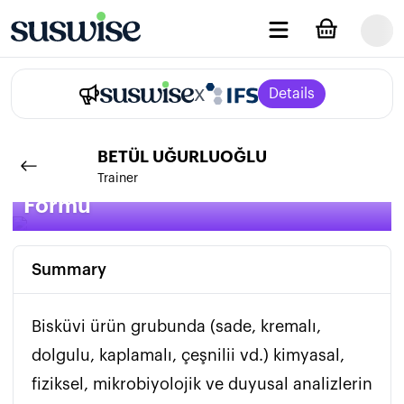
x
Details
BETÜL
UĞURLUOĞLU
Bisküvi Ürünü Raf Ömrü Takip
Trainer
Formu
Summary
Bisküvi ürün grubunda (sade, kremalı, 
dolgulu, kaplamalı, çeşnilii vd.) kimyasal, 
fiziksel, mikrobiyolojik ve duyusal analizlerin 