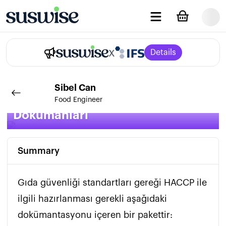
x
Details
Sibel
Can
Eritme(Krem) Peynir HACCP
Food Engineer
Dökümanları
Summary
Gıda güvenliği standartları gereği HACCP ile 
ilgili hazırlanması gerekli aşağıdaki 
dokümantasyonu içeren bir pakettir:
