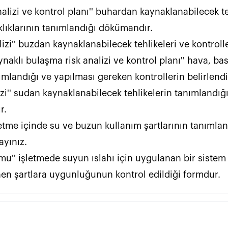
nalizi ve kontrol planı'' buhardan kaynaklanabilecek teh
                                                                                        
                                                                                                                                                                                    
ynaklı bulaşma risk analizi ve kontrol planı'' hava, ba
apılması gereken kontrollerin belirlendiği dökümandır.                    
izi'' sudan kaynaklanabilecek tehlikelerin tanımlandığı
         
şletme içinde su ve buzun kullanım şartlarının tanımla
                                 
formu'' işletmede suyun ıslahı için uygulanan bir sis
temizl