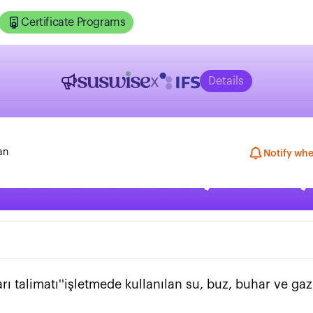
Certificate Programs
x
Details
an
Notify whe
Tesisler Su, Buz
rı talimatı''işletmede kullanılan su, buz, buhar ve gaz i