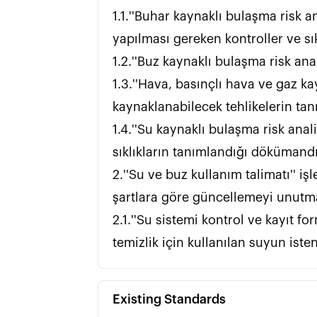
1.1.''Buhar kaynaklı bulaşma risk a
yapılması gereken kontroller ve sıklıklarının tanımlandığı dökümandır.              
1.2.''Buz kaynaklı bulaşma risk analizi'' buzdan kaynaklanabilecek tehlikeleri ve kontrolleri tanımlayan dökümandır.
1.3.''Hava, basınçlı hava ve gaz ka
kaynaklanabilecek tehlikelerin tanımlandığı ve y
1.4.''Su kaynaklı bulaşma risk anal
sıklıkların tanımlandığı dökümandır.                                                                                                                                                                    
2.''Su ve buz kullanım talimatı'' i
şartlara göre güncellemeyi unutmayınız.                                                                                                                                         
2.1.''Su sistemi kontrol ve kayıt 
Existing Standards