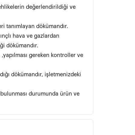
likelerin değerlendirildiği ve 
                                                                                           
sınçlı hava ve gazlardan 
                      
 ,yapılması gereken kontroller ve 
ndığı dökümandır, işletmenizdeki 
tem bulunması durumunda ürün ve 
ik için kullanılan suyun istenen şartlara uygunluğunun kontrol edildiği formdur.                                                                    