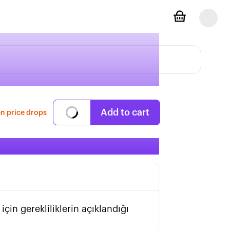
Add to cart
n price drops
, Buhar
çin gerekliliklerin açıklandığı 