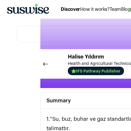
Discover
How it works?
Team
Blog
Halise
Yıldırım
Health and Agricultural Technici
Yardımcı 
IFS Pathway Publisher
Summary
1.''Su, buz, buhar ve gaz standartla
talimattır.                                                                                                                                                                                                                                                           