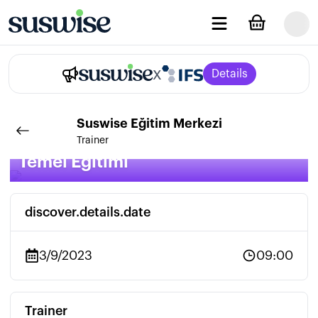
x
Details
Suswise
Eğitim Merkezi
BRCGS Packaging/Ambalaj V6
Trainer
Temel Eğitimi
discover.details.date
3/9/2023
09:00
Trainer