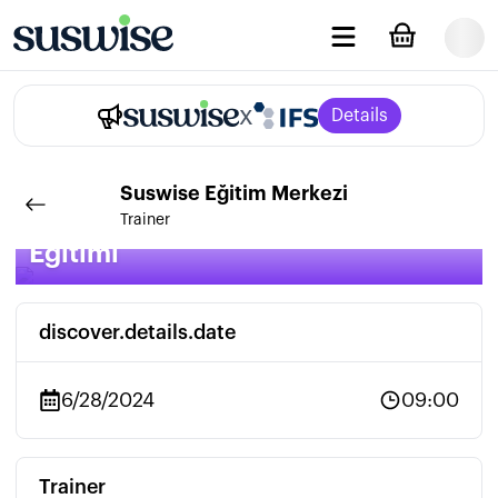
x
Details
Suswise
Eğitim Merkezi
Entegre Pest/Haşere Kontrol
Trainer
Eğitimi
discover.details.date
6/28/2024
09:00
Trainer